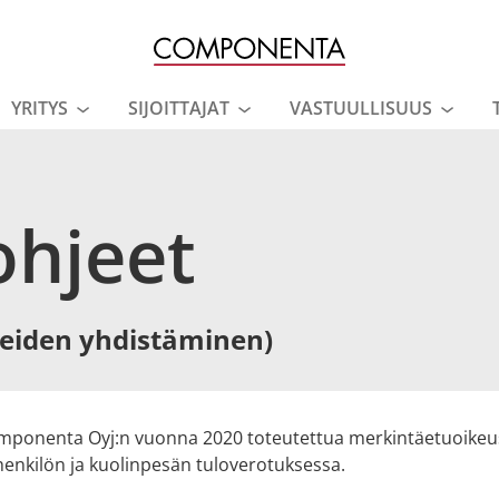
YRITYS
SIJOITTAJAT
VASTUULLISUUS
a alavalikko
Avaa alavalikko
Avaa alavalikko
Avaa 
ohjeet
keiden yhdistäminen)
Componenta Oyj:n vuonna 2020 toteutettua merkintäetuoikeu
ishenkilön ja kuolinpesän tuloverotuksessa.