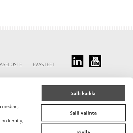
JASELOSTE
EVÄSTEET
Salli kaikki
n
n median,
Salli valinta
 on kerätty,
Kiellä