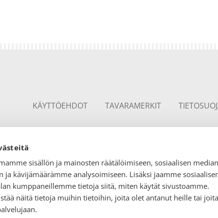
KÄYTTÖEHDOT
TAVARAMERKIT
TIETOSUO
västeitä
mamme sisällön ja mainosten räätälöimiseen, sosiaalisen media
 ja kävijämäärämme analysoimiseen. Lisäksi jaamme sosiaalise
alan kumppaneillemme tietoja siitä, miten käytät sivustoamme.
 näitä tietoja muihin tietoihin, joita olet antanut heille tai joita
palvelujaan.