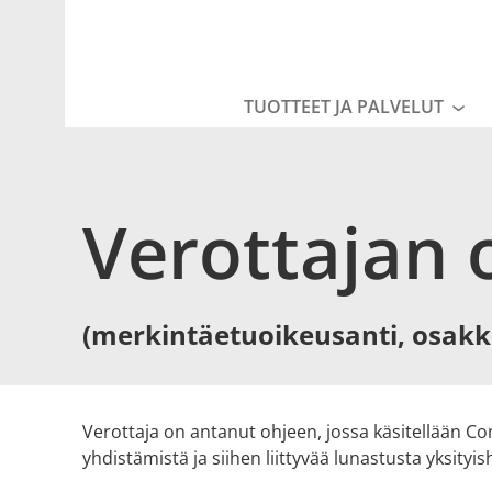
Osakkeen
hinta
TUOTTEET JA PALVELUT
Ava
Verottajan 
(merkintäetuoikeusanti, osak
Verottaja on antanut ohjeen, jossa käsitellään 
yhdistämistä ja siihen liittyvää lunastusta yksity