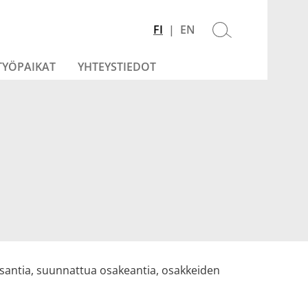
NYKYINEN
FI
ENGLISH
EN
Avaa
KIELI
hakulomake
ON
TYÖPAIKAT
YHTEYSTIEDOT
alavalikko
SUOMI
santia, suunnattua osakeantia, osakkeiden